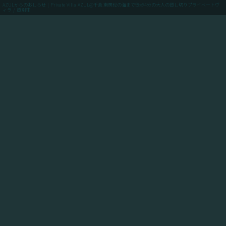
AZULからのおしらせ | Private Villa AZUL@千倉.南房総の海まで徒歩4分の大人の貸し切りプライベートヴ
ィラ / 貸別荘
menu
ご予約(最低価格保証)