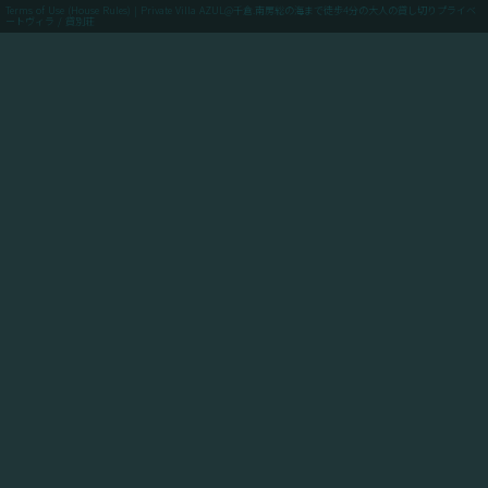
Terms of Use (House Rules) | Private Villa AZUL@千倉.南房総の海まで徒歩4分の大人の貸し切りプライベ
ートヴィラ / 貸別荘
menu
ご予約(最低価格保証)