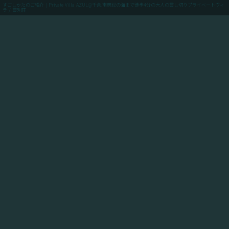
すごしかたのご紹介 | Private Villa AZUL@千倉.南房総の海まで徒歩4分の大人の貸し切りプライベートヴィ
ラ / 貸別荘
menu
ご予約(最低価格保証)
「Private Villa AZUL」にご滞在のお客様向けに、当館
からアクセスできるスポットや飲食店や買い出しのお店
情報、周辺の観光情報、自転車ツーリングや釣りのスポ