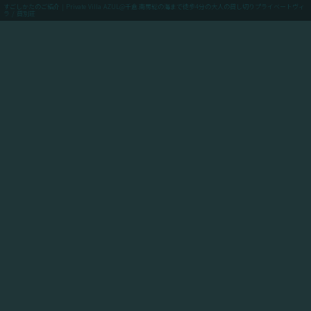
すごしかたのご紹介 | Private Villa AZUL@千倉.南房総の海まで徒歩4分の大人の貸し切りプライベートヴィ
ラ / 貸別荘
menu
ご予約(最低価格保証)
「Private Villa AZUL」にご滞在のお客様向けに、当館
からアクセスできるスポットや飲食店や買い出しのお店
情報、周辺の観光情報、自転車ツーリングや釣りのスポ