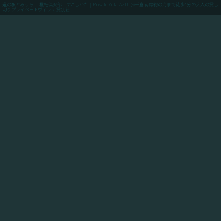
道の駅とみうら - 枇杷倶楽部 | すごしかた | Private Villa AZUL@千倉.南房総の海まで徒歩4分の大人の貸し
切りプライベートヴィラ / 貸別荘