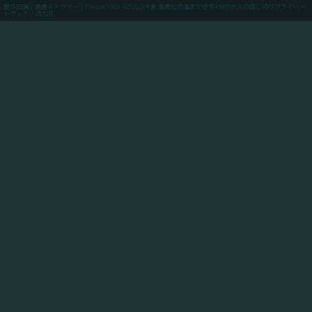
屋外設備 | 画像ギャラリー | Private Villa AZUL@千倉.南房総の海まで徒歩4分の大人の貸し切りプライベー
トヴィラ / 貸別荘
menu
ご予約(最低価格保証)