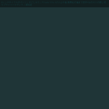
#レンタサイクルのページ | すごしかた | Private Villa AZUL@千倉.南房総の海まで徒歩4分の大人の貸し切
りプライベートヴィラ / 貸別荘
menu
ご予約(最低価格保証)