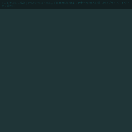
すごしかたのご紹介 | Private Villa AZUL@千倉.南房総の海まで徒歩4分の大人の貸し切りプライベートヴィ
ラ / 貸別荘
menu
ご予約(最低価格保証)
「Private Villa AZUL」にご滞在のお客様向けに、当館
からアクセスできるスポットや飲食店や買い出しのお店
情報、周辺の観光情報、自転車ツーリングや釣りのスポ