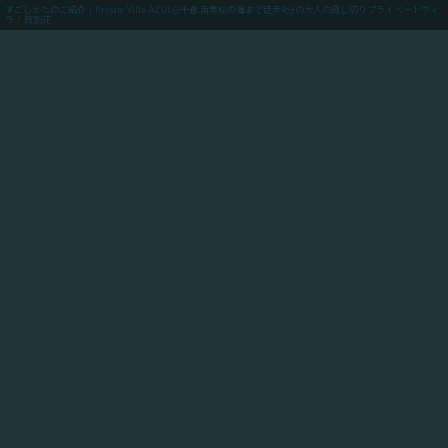
すごしかたのご紹介 | Private Villa AZUL@千倉.南房総の海まで徒歩4分の大人の貸し切りプライベートヴィ
ラ / 貸別荘
menu
ご予約(最低価格保証)
「Private Villa AZUL」にご滞在のお客様向けに、当館
からアクセスできるスポットや飲食店や買い出しのお店
情報、周辺の観光情報、自転車ツーリングや釣りのスポ