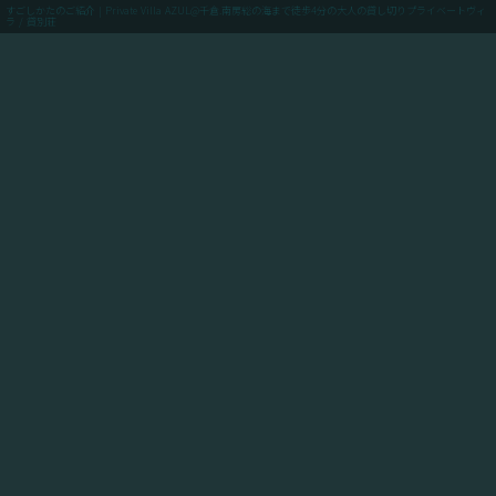
すごしかたのご紹介 | Private Villa AZUL@千倉.南房総の海まで徒歩4分の大人の貸し切りプライベートヴィ
ラ / 貸別荘
menu
ご予約(最低価格保証)
「Private Villa AZUL」にご滞在のお客様向けに、当館
からアクセスできるスポットや飲食店や買い出しのお店
情報、周辺の観光情報、自転車ツーリングや釣りのスポ