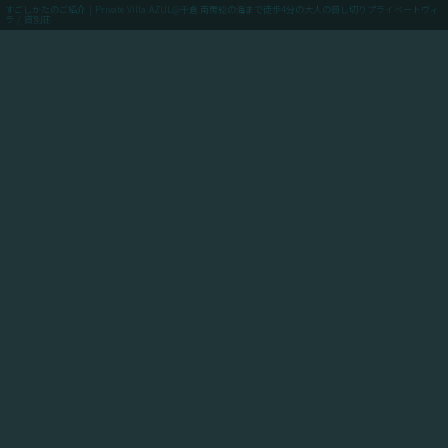
すごしかたのご紹介 | Private Villa AZUL@千倉.南房総の海まで徒歩4分の大人の貸し切りプライベートヴィ
ラ / 貸別荘
menu
ご予約(最低価格保証)
「Private Villa AZUL」にご滞在のお客様向けに、当館
からアクセスできるスポットや飲食店や買い出しのお店
情報、周辺の観光情報、自転車ツーリングや釣りのスポ