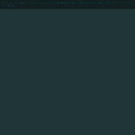
すごしかたのご紹介 | Private Villa AZUL@千倉.南房総の海まで徒歩4分の大人の貸し切りプライベートヴィ
ラ / 貸別荘
menu
ご予約(最低価格保証)
「Private Villa AZUL」にご滞在のお客様向けに、当館
からアクセスできるスポットや飲食店や買い出しのお店
情報、周辺の観光情報、自転車ツーリングや釣りのスポ