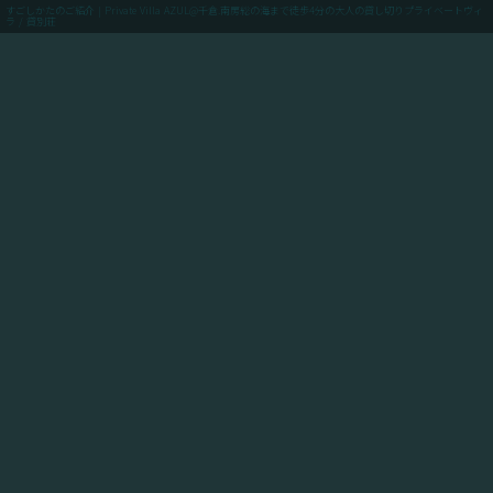
すごしかたのご紹介 | Private Villa AZUL@千倉.南房総の海まで徒歩4分の大人の貸し切りプライベートヴィ
ラ / 貸別荘
menu
ご予約(最低価格保証)
「Private Villa AZUL」にご滞在のお客様向けに、当館
からアクセスできるスポットや飲食店や買い出しのお店
情報、周辺の観光情報、自転車ツーリングや釣りのスポ