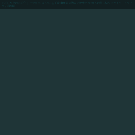
すごしかたのご紹介 | Private Villa AZUL@千倉.南房総の海まで徒歩4分の大人の貸し切りプライベートヴィ
ラ / 貸別荘
menu
ご予約(最低価格保証)
「Private Villa AZUL」にご滞在のお客様向けに、当館
からアクセスできるスポットや飲食店や買い出しのお店
情報、周辺の観光情報、自転車ツーリングや釣りのスポ