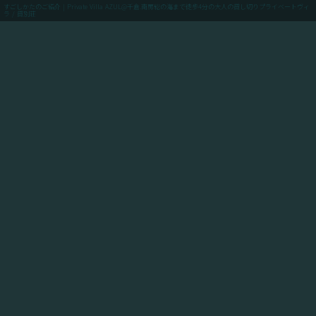
すごしかたのご紹介 | Private Villa AZUL@千倉.南房総の海まで徒歩4分の大人の貸し切りプライベートヴィ
ラ / 貸別荘
menu
ご予約(最低価格保証)
「Private Villa AZUL」にご滞在のお客様向けに、当館
からアクセスできるスポットや飲食店や買い出しのお店
情報、周辺の観光情報、自転車ツーリングや釣りのスポ