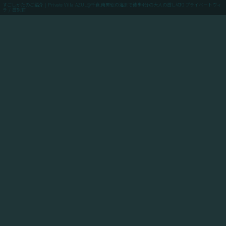
すごしかたのご紹介 | Private Villa AZUL@千倉.南房総の海まで徒歩4分の大人の貸し切りプライベートヴィ
ラ / 貸別荘
menu
ご予約(最低価格保証)
「Private Villa AZUL」にご滞在のお客様向けに、当館
からアクセスできるスポットや飲食店や買い出しのお店
情報、周辺の観光情報、自転車ツーリングや釣りのスポ