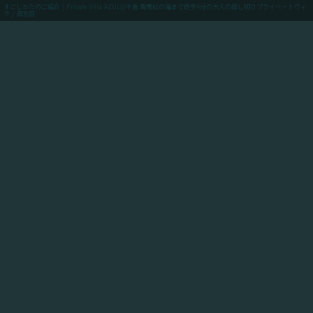
すごしかたのご紹介 | Private Villa AZUL@千倉.南房総の海まで徒歩4分の大人の貸し切りプライベートヴィ
ラ / 貸別荘
menu
ご予約(最低価格保証)
「Private Villa AZUL」にご滞在のお客様向けに、当館
からアクセスできるスポットや飲食店や買い出しのお店
情報、周辺の観光情報、自転車ツーリングや釣りのスポ