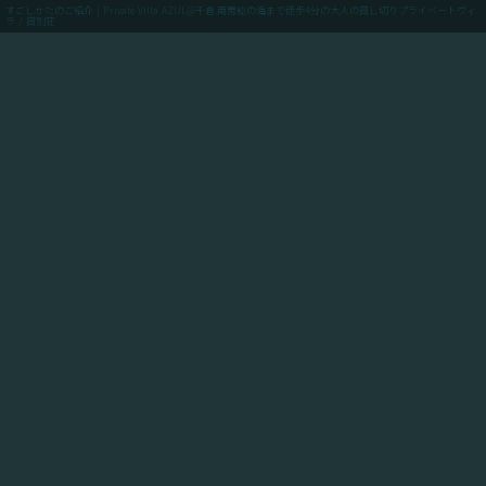
すごしかたのご紹介 | Private Villa AZUL@千倉.南房総の海まで徒歩4分の大人の貸し切りプライベートヴィ
ラ / 貸別荘
menu
ご予約(最低価格保証)
「Private Villa AZUL」にご滞在のお客様向けに、当館
からアクセスできるスポットや飲食店や買い出しのお店
情報、周辺の観光情報、自転車ツーリングや釣りのスポ