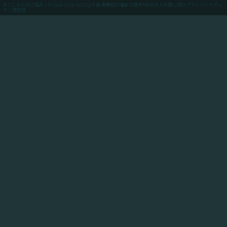
すごしかたのご紹介 | Private Villa AZUL@千倉.南房総の海まで徒歩4分の大人の貸し切りプライベートヴィ
ラ / 貸別荘
menu
ご予約(最低価格保証)
「Private Villa AZUL」にご滞在のお客様向けに、当館
からアクセスできるスポットや飲食店や買い出しのお店
情報、周辺の観光情報、自転車ツーリングや釣りのスポ