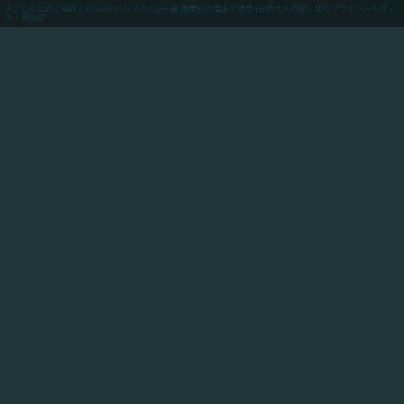
すごしかたのご紹介 | Private Villa AZUL@千倉.南房総の海まで徒歩4分の大人の貸し切りプライベートヴィ
ラ / 貸別荘
menu
ご予約(最低価格保証)
「Private Villa AZUL」にご滞在のお客様向けに、当館
からアクセスできるスポットや飲食店や買い出しのお店
情報、周辺の観光情報、自転車ツーリングや釣りのスポ