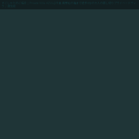
すごしかたのご紹介 | Private Villa AZUL@千倉.南房総の海まで徒歩4分の大人の貸し切りプライベートヴィ
ラ / 貸別荘
menu
ご予約(最低価格保証)
「Private Villa AZUL」にご滞在のお客様向けに、当館
からアクセスできるスポットや飲食店や買い出しのお店
情報、周辺の観光情報、自転車ツーリングや釣りのスポ