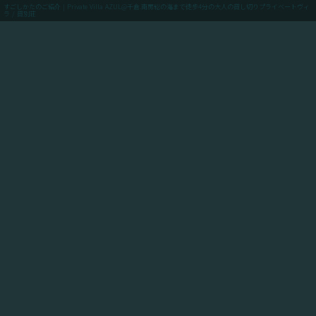
すごしかたのご紹介 | Private Villa AZUL@千倉.南房総の海まで徒歩4分の大人の貸し切りプライベートヴィ
ラ / 貸別荘
menu
ご予約(最低価格保証)
「Private Villa AZUL」にご滞在のお客様向けに、当館
からアクセスできるスポットや飲食店や買い出しのお店
情報、周辺の観光情報、自転車ツーリングや釣りのスポ