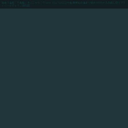
日帰り温泉：千倉館 | すごしかた | Private Villa AZUL@千倉.南房総の海まで徒歩4分の大人の貸し切りプラ
イベートヴィラ / 貸別荘
menu
ご予約(最低価格保証)