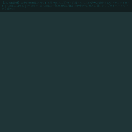
【2025年最新】早春の南房総でペットと旅行|いちご狩り・花畑・グルメを愛犬と満喫するヴィラステイガイ
ド | AZULのコラム | Private Villa AZUL@千倉.南房総の海まで徒歩4分の大人の貸し切りプライベートヴィ
ラ / 貸別荘
menu
ご予約(最低価格保証)