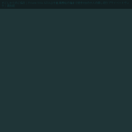
すごしかたのご紹介 | Private Villa AZUL@千倉.南房総の海まで徒歩4分の大人の貸し切りプライベートヴィ
ラ / 貸別荘
menu
ご予約(最低価格保証)
「Private Villa AZUL」にご滞在のお客様向けに、当館
からアクセスできるスポットや飲食店や買い出しのお店
情報、周辺の観光情報、自転車ツーリングや釣りのスポ