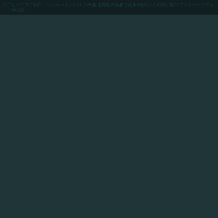
すごしかたのご紹介 | Private Villa AZUL@千倉.南房総の海まで徒歩4分の大人の貸し切りプライベートヴィ
ラ / 貸別荘
menu
ご予約(最低価格保証)
「Private Villa AZUL」にご滞在のお客様向けに、当館
からアクセスできるスポットや飲食店や買い出しのお店
情報、周辺の観光情報、自転車ツーリングや釣りのスポ