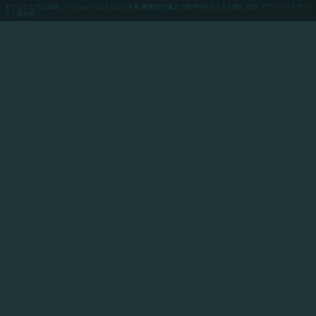
すごしかたのご紹介 | Private Villa AZUL@千倉.南房総の海まで徒歩4分の大人の貸し切りプライベートヴィ
ラ / 貸別荘
menu
ご予約(最低価格保証)
「Private Villa AZUL」にご滞在のお客様向けに、当館
からアクセスできるスポットや飲食店や買い出しのお店
情報、周辺の観光情報、自転車ツーリングや釣りのスポ