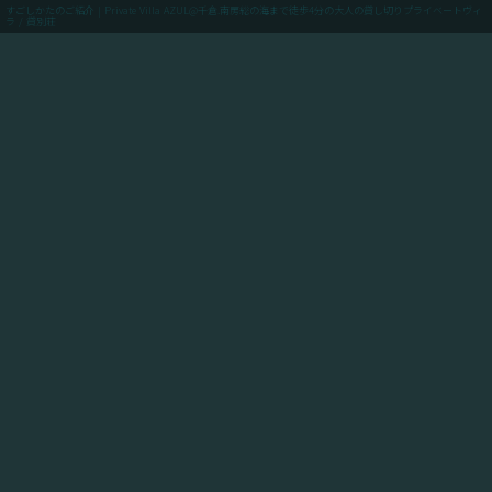
すごしかたのご紹介 | Private Villa AZUL@千倉.南房総の海まで徒歩4分の大人の貸し切りプライベートヴィ
ラ / 貸別荘
menu
ご予約(最低価格保証)
「Private Villa AZUL」にご滞在のお客様向けに、当館
からアクセスできるスポットや飲食店や買い出しのお店
情報、周辺の観光情報、自転車ツーリングや釣りのスポ