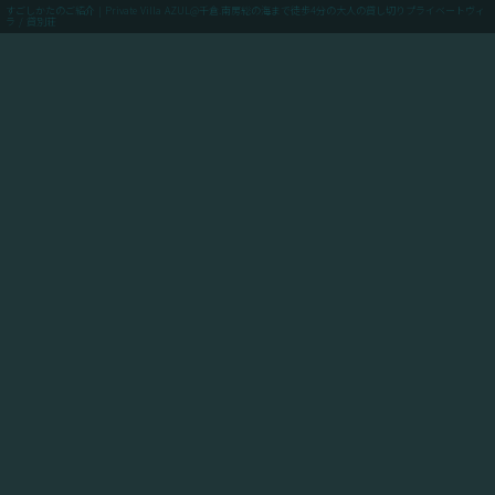
すごしかたのご紹介 | Private Villa AZUL@千倉.南房総の海まで徒歩4分の大人の貸し切りプライベートヴィ
ラ / 貸別荘
menu
ご予約(最低価格保証)
「Private Villa AZUL」にご滞在のお客様向けに、当館
からアクセスできるスポットや飲食店や買い出しのお店
情報、周辺の観光情報、自転車ツーリングや釣りのスポ