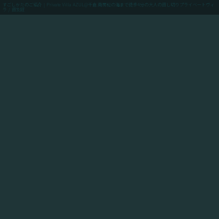
すごしかたのご紹介 | Private Villa AZUL@千倉.南房総の海まで徒歩4分の大人の貸し切りプライベートヴィ
ラ / 貸別荘
menu
ご予約(最低価格保証)
「Private Villa AZUL」にご滞在のお客様向けに、当館
からアクセスできるスポットや飲食店や買い出しのお店
情報、周辺の観光情報、自転車ツーリングや釣りのスポ