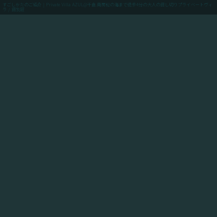
すごしかたのご紹介 | Private Villa AZUL@千倉.南房総の海まで徒歩4分の大人の貸し切りプライベートヴィ
ラ / 貸別荘
menu
ご予約(最低価格保証)
「Private Villa AZUL」にご滞在のお客様向けに、当館
からアクセスできるスポットや飲食店や買い出しのお店
情報、周辺の観光情報、自転車ツーリングや釣りのスポ