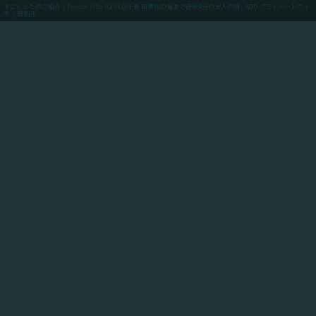
すごしかたのご紹介 | Private Villa AZUL@千倉.南房総の海まで徒歩4分の大人の貸し切りプライベートヴィ
ラ / 貸別荘
menu
ご予約(最低価格保証)
「Private Villa AZUL」にご滞在のお客様向けに、当館
からアクセスできるスポットや飲食店や買い出しのお店
情報、周辺の観光情報、自転車ツーリングや釣りのスポ